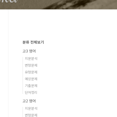
분류 전체보기
고3 영어
지문분석
변형문제
유형문제
예상문제
기출문제
단어정리
고2 영어
지문분석
변형문제