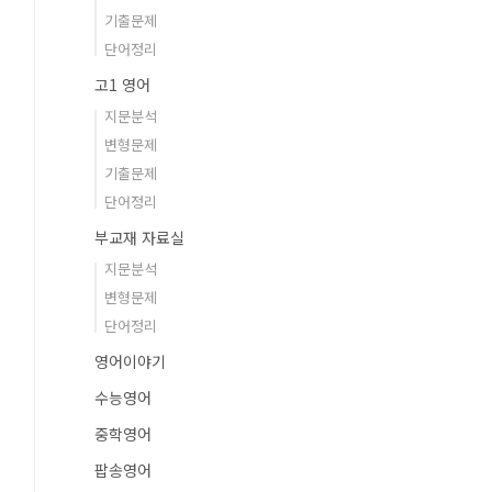
기출문제
단어정리
고1 영어
지문분석
변형문제
기출문제
단어정리
부교재 자료실
지문분석
변형문제
단어정리
영어이야기
수능영어
중학영어
팝송영어