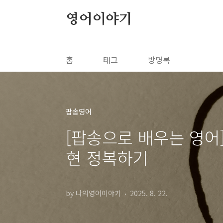
본문 바로가기
영어이야기
홈
태그
방명록
팝송영어
[팝송으로 배우는 영어] P
현 정복하기
by 나의영어이야기
2025. 8. 22.