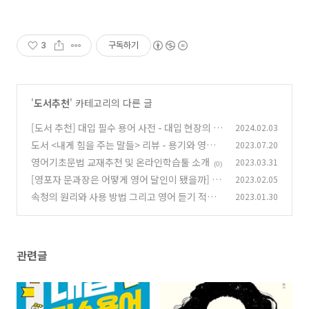
3
구독하기
'
도서추천
' 카테고리의 다른 글
[도서 추천] 대입 필수 용어 사전 - 대입 현장의 노
2024.02.03
하우와 입시 전쟁에서 이기는 비결
도서 <내게 힘을 주는 말들> 리뷰 - 용기와 영어
2023.07.20
(0)
실력을 동시에 올리는 법
영어기초문법 교재추천 및 온라인학습툴 소개
2023.03.31
(2)
(0)
[영포자 문과장은 어떻게 영어 달인이 됐을까] 도
2023.02.05
서 리뷰 - 영어 잘하는 사람의 습관
속청의 원리와 사용 방법 그리고 영어 듣기 적용
2023.01.30
(0)
사례
(0)
관련글