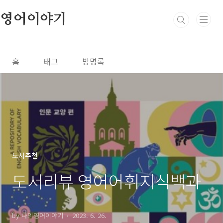
본문 바로가기
영어이야기
홈
태그
방명록
도서추천
도서리뷰 영어어휘지식백과
by 나의영어이야기
2023. 6. 26.