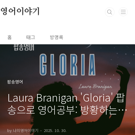
본문 바로가기
영어이야기
홈
태그
방명록
팝송영어
Laura Branigan 'Gloria' 팝
송으로 영어공부: 방황하는
영혼, 가사 속 숨은 메시지 찾
기!
by 나의영어이야기
2025. 10. 30.