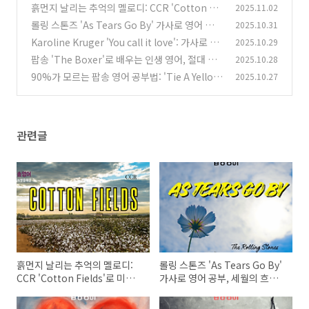
흙먼지 날리는 추억의 멜로디: CCR 'Cotton Fie
2025.11.02
lds'로 미국 남부 영어 완전 정복!
롤링 스톤즈 'As Tears Go By' 가사로 영어 공
2025.10.31
(0)
부, 세월의 흐름 속 영어를 배우다
Karoline Kruger 'You call it love': 가사로 파
2025.10.29
(1)
헤치는 영어 표현과 숨겨진 의미!
팝송 'The Boxer'로 배우는 인생 영어, 절대 놓
2025.10.28
(1)
치지 마세요!
90%가 모르는 팝송 영어 공부법: 'Tie A Yellow
2025.10.27
(1)
Ribbon' 가사 완벽 해부!
(1)
관련글
흙먼지 날리는 추억의 멜로디:
롤링 스톤즈 'As Tears Go By'
CCR 'Cotton Fields'로 미국
가사로 영어 공부, 세월의 흐름
남부 영어 완전 정복!
속 영어를 배우다