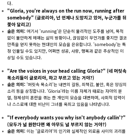
다.
"Gloria, you're always on the run now, running after
somebody" (글로리아, 넌 언제나 도망치고 있어, 누군가를 뒤
쫓아 달리고)
숨은 의미:
여기서 'running'은 단순히 물리적인 도주를 넘어, 목적
없이 불안하게 헤매는 삶의 방황이나, 끊임없이 무언가를 좇지만 결코
만족을 얻지 못하는 현대인의 모습을 은유합니다. 'somebody'는 특
정 인물일 수도 있지만, 어쩌면 성공, 사랑, 행복과 같은 추상적인 이
상일 수도 있습니다.
"Are the voices in your head calling Gloria?" (네 머릿속
목소리들이 글로리아, 하고 부르고 있는 거야?)
숨은 의미:
'머릿속 목소리'는 내면의 갈등, 죄책감, 불안, 혹은 양심의
소리 등을 상징합니다. 'Gloria'라는 이름 자체가 때로는 자아의 분
열, 정체성의 혼란을 겪는 한 개인의 모습을 대변하며, 사회적 압력이
나 스스로에 대한 비난이 그녀를 옥죄고 있음을 나타냅니다.
"If everybody wants you why isn't anybody callin'?"
(모두가 널 원한다면 왜 아무도 널 부르지 않는 거야?)
숨은 의미:
이는 '글로리아'의 인기와 실제적인 외로움 사이의 괴리를