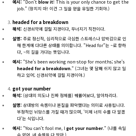
예시:
"Don't
blow it
! This is your only chance to get the
job." (망치지 마! 이건 그 일을 얻을 유일한 기회야.)
headed for a breakdown
해석:
신경쇠약에 걸릴 지경이다, 무너지기 직전이다.
설명:
주로 정신적, 심리적으로 극심한 스트레스나 압박감으로 인
해 한계에 다다른 상태를 의미합니다. "Head for"는 ~로 향하
다, ~의 길을 가다는 뜻입니다.
예시:
"She's been working non-stop for months; she's
headed for a breakdown
." (그녀는 몇 달째 쉬지 않고 일
하고 있어; 신경쇠약에 걸릴 지경이야.)
got your number
해석:
(상대의 의도나 진짜 정체를) 꿰뚫어보다, 알아차리다.
설명:
상대방의 속셈이나 본질을 파악했다는 의미로 사용됩니다.
부정적인 뉘앙스를 가질 때가 많으며, '이제 너의 수를 다 알겠
다'는 식입니다.
예시:
"You can't fool me, I
got your number
." (나를 속일
수 없어, 네 속셈을 다 알아.)