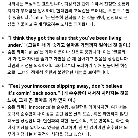
나타내는 역설적인 표현입니다. 피상적인 관계 속에서 진정한 소통과
지지가 부재함을 암시하며, 현대인의 고독감을 드러내는 부분으로 볼
수 있습니다. 'callin''은 단순히 전화를 거는 것을 넘어, 진정으로 관
심을 기울이고 관계 맺으려는 노력을 의미합니다.
"I think they got the alias that you've been living
under." (그들이 네가 숨기고 살아온 가명까지 알아낸 것 같아.)
숨은 의미:
'alias'는 가짜 이름이나 신분을 뜻합니다. 이는 '글로리
아'가 진짜 자아를 숨기고 가면을 쓴 채 살아가고 있음을 상징합니다.
타인의 시선을 의식하거나 과거로부터 도피하기 위해 만들어낸 허상
으로, 그녀의 정체성 혼란과 불안정한 내면을 보여줍니다.
"Feel your innocence slipping away, don't believe
it's comin' back soon." (네 순수함이 서서히 사라지는 것을
느껴, 그게 곧 돌아올 거라 믿지 마.)
숨은 의미:
'innocence'는 순수함, 순결함을 의미하지만, 여기서는
도덕적 순수함이나 이상을 좇던 젊은 날의 모습, 혹은 타협하지 않던
태도를 상징합니다. 현실과의 타협, 물질주의, 혹은 반복되는 좌절 속
에서 이상을 잃어가고 있음을 경고하며, 한 번 잃어버린 순수함은 되
찾기 어렵다는 비관적인 시각을 담고 있습니다.