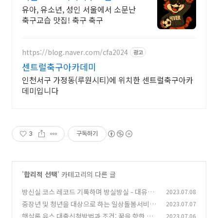
유아, 유소년, 성인 서울에서 소문난
축구교습 맛집! 축구 축구
https://blog.naver.com/cfa2024
광고
센트럴축구아카데미
인천서구 가정동(루원시티)에 위치한 센트럴축구아카
데미입니다
3
구독하기
'
합리적 선택
' 카테고리의 다른 글
방신실 코스 레코드 기록하며 방실방실 - 대유위
2023.07.08
니아 MBN 2R
중장년 및 청년을 대상으로 하는 일상돌봄서비스
2023.07.07
(0)
알아보기
햇살론 유스 대출신청방법과 조건: 꿈을 향한 첫
2023.07.06
(1)