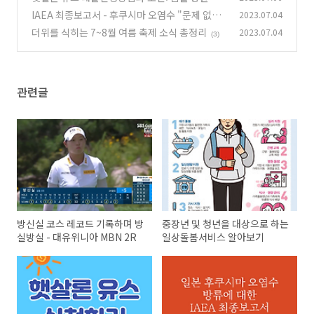
걸음 내딛기
IAEA 최종보고서 - 후쿠시마 오염수 "문제 없다"
2023.07.04
(0)
더위를 식히는 7~8월 여름 축제 소식 총정리
2023.07.04
(0)
(3)
관련글
방신실 코스 레코드 기록하며 방
중장년 및 청년을 대상으로 하는
실방실 - 대유위니아 MBN 2R
일상돌봄서비스 알아보기