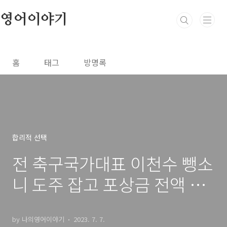
본문 바로가기
영어이야기
홈
태그
방명록
합리적 선택
전 축구국가대표 이천수 뺑소
니 도주 잡고 포상금 전액 기
부
by 나의영어이야기
2023. 7. 7.