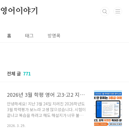
본문 바로가기
영어이야기
홈
태그
방명록
전체 글
771
2026년 3월 학평 영어 고3·고2 지문 상세분석 자료 (3등급 이하 필독!)
안녕하세요! 지난 3월 24일 치러진 2026학년도
3월 학력평가 보느라 고생 많으셨습니다. 시험이
끝나고 복습을 하려고 해도 해설지가 너무 불친
절해서 막막하셨나요? 특히 영어 3등급 미만의
2026. 3. 29.
학생들은 "해석은 되는데 문장 구조가 안 보여