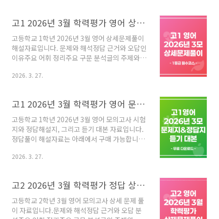
서" 혹은 "내용 흐름이 안 잡혀서" 고민인 경우가
많습니다. 이런 학생들을 위해 정성껏 제작한 [문
고1 2026년 3월 학력평가 영어 상세문제풀이 해설
장별 상세분석 자료]를 소개합니다.✅ 이 자료는
무엇이 다른가요?1. 지문의 '설계도'를 먼저 보여
고등학교 1학년 2026년 3월 영어 상세문제풀이
줍니다.단순히 첫 문장부터 해석하는 것이 아니
해설자료입니다. 문제와 해석정답 근거와 오답인
라, 글 전체의 논리 구조(전반부-중반부-후반부)
이유주요 어휘 정리주요 구문 분석글의 주제와
를 표로 정리했습니다. 글의 흐름을 먼저 파악하
요지글의 논리 구조 꼼꼼하게 분석하는 데 활용
고 독해에 들어가면 정답의 근거가 더 명확히 보
2026. 3. 27.
해 보시면 좋겠습니다. [고1 26년 3모 영어 상세
입니다.2. '구문'과 '의미'를 이중으로 분석합니
풀이자료 구매하기] 고1 2026년 3월 학력평가
다.구문 분석: 관계대명사, 분사구문, 5..
상세풀이해설 - 쏠북고등학교 1학년 2026년 3월
고1 2026년 3월 학력평가 영어 문제지 정답해설지 듣기대본 무료 배포
학력평가 문제풀이 해설자료입니다. 문제와 해석
정답 근거 및 오답 분석 주요 어휘 정리 주요 구문
고등학교 1학년 2026년 3월 영어 모의고사 시험
분석 글의 주제 및 요지 글의 논리 구조 정답이 되
지와 정답해설지, 그리고 듣기 대본 자료입니다.
는 근거를 자세히solvook.com
정답풀이 해설자료는 아래에서 구매 가능합니다.
고1 2026년 3월 학력평가 상세풀이해설 - 쏠북
2026. 3. 27.
고등학교 1학년 2026년 3월 학력평가 문제풀이
해설자료입니다. 문제와 해석 정답 근거 및 오답
분석 주요 어휘 정리 주요 구문 분석 글의 주제 및
고2 2026년 3월 학력평가 정답 상세풀이 자료
요지 글의 논리 구조 정답이 되는 근거를 자세히
solvook.com
고등학교 2학년 3월 영어 모의고사 상세 문제 풀
이 자료입니다.문제와 해석정답 근거와 오답 분