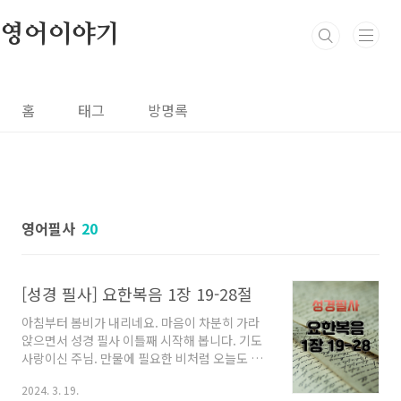
본문 바로가기
영어이야기
홈
태그
방명록
영어필사
20
[성경 필사] 요한복음 1장 19-28절
아침부터 봄비가 내리네요. 마음이 차분히 가라
앉으면서 성경 필사 이틀째 시작해 봅니다. 기도
사랑이신 주님. 만물에 필요한 비처럼 오늘도 주
님 말씀에 촉촉이 젖어드는 시간 허락해 주시길
2024. 3. 19.
간청드립니다. 필사 요한의 증언은 이러하다. 유