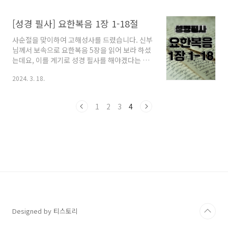
다인들이 예루살렘에서 사제들과 유대인들을 요
한에게 보내어, "당신은 누구요?"하고 물었을
[성경 필사] 요한복음 1장 1-18절
때, And this is the testimony of John.
When the Jews from Jerusalem sent
사순절을 맞이하여 고해성사를 드렸습니다. 신부
priests and Levites (to him) to ask him,
님께서 보속으로 요한복음 5장을 읽어 보라 하셨
"Who are you?" 요한은 서슴지 않고 고백하였
는데요, 이를 계기로 성경 필사를 해야겠다는 다
다. "나는 그리스도가 아니다." 하고 고백한 것이
짐을 했습니다. 기도 주님! 이렇게 성경 쓰기를 다
다. he admitted and did not deny it, but
2024. 3. 18.
짐할 수 있도록 이끌어 주심에 감사드리며, 이 여
admitte..
정 속에 늘 저와 함께 하시어 주님의 품 안에 머물
수 있도록 허락하소서. 필사 한 처음에 말씀이 계
1
2
3
4
셨다. 말씀은 하느님과 함께 계셨는데 말씀은 하
느님이셨다. In the beginning was the
Word, and the Word was with God, and
the Word was God. 그분께서는 한처음에 하느
님과 함께 계셨다. He was in the beginning
with God. 모든 것이 그분을 통하여 생겨났고 그
분 없이 생겨난 것은 하나도 없다...
Designed by 티스토리