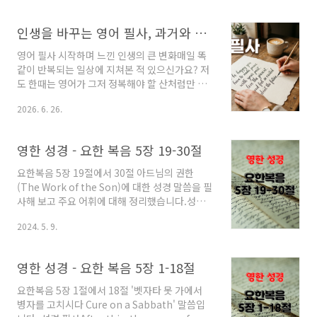
다름 아닌 팝송 한 구절이었어요. 바로 비틀즈의
명곡 Let It Be였죠. 단순히 듣는 것만으로도 좋
인생을 바꾸는 영어 필사, 과거와 화해하고 행복을 찾는 법
지만 직접 손으로 그 가사를 한 자 한 자 적어 내려
가는 필사는 차원이 다른 위로를 주더라고요. 오
영어 필사 시작하며 느낀 인생의 큰 변화매일 똑
늘은 제가 직접 경험한 Let It Be 필사의 힘과 그
같이 반복되는 일상에 지쳐본 적 있으신가요? 저
속에 담긴 따뜻한 지혜를 여러분과 나누고 싶어
도 한때는 영어가 그저 정복해야 할 산처럼만 느
요. 비틀즈 Let It Be 가사가 주는 특별한 울림이
껴졌어요. 단어를 외우고 문법을 파고드는 공부
곡은 폴 매카트니가 정말 힘들었던 시절 꿈속에
2026. 6. 26.
가 너무 질리더라고요. 그러다 우연히 만난 문장
서 만난 어머니의 조언을 바탕으로 썼다고 알려
하나를 손으로 옮겨 적기 시작했죠. 그게 제 영어
져 있죠. 가사 속..
필사 인생의 시작이었어요.단순히 글자를 옮기는
영한 성경 - 요한 복음 5장 19-30절
게 아니더라고요. 마음속에 묻어두었던 해묵은
고민들이 글자를 따라 씻겨 내려가는 기분이었
요한복음 5장 19절에서 30절 아드님의 권한
죠. 오늘은 제가 직접 겪은 영어 필사의 마법 같은
(The Work of the Son)에 대한 성경 말씀을 필
효과와 여러분의 인생을 바꿔줄 멋진 문장을 하
사해 보고 주요 어휘에 대해 정리했습니다.성경
나 소개해 드릴게요.영어 필사 효과, 왜 굳이 손으
필사Jesus answered and said to them,
로 써야 할까요?뇌를 깨우고 감각을 살리는 영어
2024. 5. 9.
"Amen, amen, I say to you, a son cannot
필사요즘은 스마트폰으로 치면 끝인데 왜 힘들게
do anything on his own, but only what he
손으로 쓰냐고 묻는 분들이 많아요. 하지만 손으
sees his father doing; for what he does,
영한 성경 - 요한 복음 5장 1-18절
로 직접..
his son will do also.예수님께서 그들에게 말
씀하셨다. "내가 진실로 진실로 너희에게 말한다.
요한복음 5장 1절에서 18절 '벳자타 못 가에서
아버지께서 하시는 것을 보지 않고서 아들이 스
병자를 고치시다 Cure on a Sabbath' 말씀입
스로 할 수 있는 것은 하나도 없다. 그분께서 하시