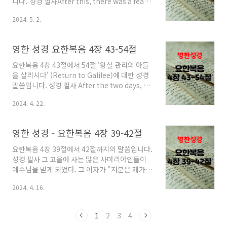
니다. 성경 필사After this, there was a feast
는 것을 아들도 그대로 할 따름이다. For the
of the Jews, and Jesus went up to
Father loves..
2024. 5. 2.
Jerusalem.그 뒤에 유다인들의 축제 때가 되어
예수님께서 예루살렘에 올라가셨다. Now
there is in Jerusalem at the Sheep Gate a
영한 성경 요한복음 4장 43-54절
pool called in Hebrew Bethesda, with five
proticoes.예루살렘의 '양 문' 곁에는 히브리 말
요한복음 4장 43절에서 54절 '왕실 관리의 아들
로 벳자타라고 불리는 못이 있었다. 그 못에는 주
을 살리시다' (Return to Galilee)에 대한 성경
랑이 다섯 채 딸렸는데, In these lay a large
말씀입니다. 성경 필사 After the two days, he
number of ill, blind, lame, and crip..
left there for Glilee 이틀 뒤에 예수님께서는
2024. 4. 22.
그곳을 떠나 갈릴래아로 가셨다. For Jesus
himself testified that a prophet has no
honor in his native place. 예수님께서는 친
영한 성경 - 요한복음 4장 39-42절
히, 예언자는 자기 고향에서 존경을 받지 못한다
고 증언하신 적이 있다. When he came into
요한복음 4장 39절에서 42절까지의 말씀입니다.
Galilee, the Glileans welcomed him, since
성경 필사 그 고을에 사는 많은 사마리아인들이
they had seen all he had done in
예수님을 믿게 되었다. 그 여자가 "저분은 제가
Jerusalem at the feast; for ..
한 일을 모두 알아맞혔습니다." 하고 증언하는 말
2024. 4. 16.
을 하였기 때문이다. Many of the Samritans
of that town began to believe in him
because of the word of the woman who
1
2
3
4
testified, "He told me everything I have