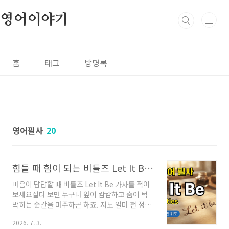
본문 바로가기
영어이야기
홈
태그
방명록
영어필사
20
힘들 때 힘이 되는 비틀즈 Let It Be 가사 필사 효과
마음이 답답할 때 비틀즈 Let It Be 가사를 적어
보세요살다 보면 누구나 앞이 캄캄하고 숨이 턱
막히는 순간을 마주하곤 하죠. 저도 얼마 전 정말
힘든 시기를 보냈어요. 일은 꼬이고 인간관계는
2026. 7. 3.
지쳐만 가더라고요. 그때 제 마음을 다독여준 건