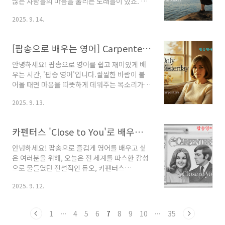
많은 사람들의 마음을 울리는 노래들이 있죠. 오
았습니다. 러셀 히치콕의 호소력 짙은 미성과 그
늘 함께 배워볼 곡은 바로 그런 노래 중 하나입니
레이엄 러셀의 감미로운 목소리가 어우러져, 사
2025. 9. 14.
다. 부드럽고 따뜻한 목소리의 대명사, 카펜터스
랑을 모두 소진해버린 남자의 애절한 마음을 완
(Carpenters)의 명곡, "Superstar"입니다.이
벽하게 표현해냈죠. 지금..
노래는 한 그룹 팬(groupie)이 멀리 떠나버린 록
[팝송으로 배우는 영어] Carpenters - Only Yesterday | 어제는 지나갔고, 나는 강해질 거야!
스타를 그리워하며 부르는, 애절하고 서정적인
가사가 일품인데요. 카렌 카펜터의 호소력 짙은
안녕하세요! 팝송으로 영어를 쉽고 재미있게 배
목소리와 아름다운 멜로디 덕분에 영어 가사가
우는 시간, '팝송 영어'입니다.쌀쌀한 바람이 불
귀에 쏙쏙 들어와 학습용으로도 아주 좋습니다.
어올 때면 마음을 따뜻하게 데워주는 목소리가
그럼, "Superstar"의 가사를 통해 일상생활에
있습니다. 바로 전설적인 팝 듀오, 카펜터스
서도 유용하게 쓸 수 있는 영어 표현들을 배워볼
2025. 9. 13.
(Carpenters)의 캐런 카펜터의 목소리죠. 그녀
까요?🎵 노래 소개: Carpenters와
의 부드럽고 깊이 있는 음색은 수많은 사람들에
"Superstar"카펜터스는 1..
게 위로를 주었는데요.오늘 함께 배울 곡은 카펜
카펜터스 'Close to You'로 배우는 영어: 달콤한 멜로디 속 핵심 표현 정복!
터스의 명곡 중 하나인 'Only Yesterday'입니다.
지나간 날의 아픔을 딛고 새로운 사랑과 함께 희
안녕하세요! 팝송으로 즐겁게 영어를 배우고 싶
망을 노래하는 이 곡은 따라 부르기 쉬운 멜로디
은 여러분을 위해, 오늘은 전 세계를 따스한 감성
와 명확한 발음 덕분에 영어 공부 자료로도 아주
으로 물들였던 전설적인 듀오, 카펜터스
훌륭합니다.그럼, 'Only Yesterday'의 가사를
(Carpenters)의 명곡 '(They Long to Be)
통해 일상에서 유용하게 쓸 수 있는 영어 표현들
2025. 9. 12.
Close to You'를 통해 유용한 영어 표현들을 파
을 함께 배워볼까요?🎵 곡 소개: 과거는 어제일
헤쳐보려 합니다. 보컬 카렌 카펜터의 명확한 발
뿐 (It was only ye..
음과 부드러운 멜로디 덕분에 영어 초보자분들도
1
···
4
5
6
7
8
9
10
···
35
부담 없이 따라 부르며 실력을 향상시키기에 이