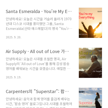
리 잡고 있죠. 이 노래에 얽힌 이야기와 아름다운
가사, 그리고 그 속에 담긴 깊은 의미를 함께 파헤
Santa Esmeralda - You're My Everything: 시대를 초월한 사랑의 찬가 (팝송 영어 가사 해석)
쳐 보겠습니다. 이 포스팅에서는 헝가리 그룹
Newton Family와 그들의 대표곡 'Smile
안녕하세요! 오늘은 시간을 거슬러 올라가 1970
Again'에 대해 자세히 알아보고, 전체 가사와 전
년대 디스코 시대를 풍미했던 그룹, Santa
문 해석을 제공합니다. 또한, 노래에 담긴 애틋한
Esmeralda(산타 에스메랄다)의 명곡 "You're
사랑 이야기를 심도 있게 분석하며 왜 이 곡이 시
My Everything"을 소개해 드리고자 합니다. 감
대를 초월하여 사랑받는지 그 이유를 찾아보겠습
2025. 9. 20.
미로운 멜로디와 로맨틱한 가사가 돋보이는 이
니다. 1. 시대를 초월한 감성, Newton Family는
곡은 발표된 지 수십 년이 지난 지금까지도 많은
누구인가?'S..
이들의 사랑을 받는 추억의 올드팝인데요. 오늘
Air Supply - All out of Love 가사 해석 | 추억의 팝송으로 영어 공부
포스팅에서는 Santa Esmeralda의 "You're
My Everything"이 어떤 곡인지 자세히 알아보
안녕하세요! 오늘은 시대를 초월한 명곡, Air
고, 가사 한 구절 한 구절에 담긴 애틋한 의미를
Supply의 'All out of Love'를 통해 감성 팝송
함께 해석해 보겠습니다. 사랑하는 사람에게 마
영어를 배워보는 시간을 갖겠습니다. 애절한 멜
음을 전하고 싶을 때, 혹은 그저 감성에 젖고 싶은
로디와 가슴을 울리는 가사로 지금까지도 많은
날, 이 노래와 함께라면 더욱 특별한 순간을 만들
2025. 9. 19.
사랑을 받는 이 노래는 영어 공부를 하기에 더할
수 있을 것입니다.정열적인 라틴 디스코의 선두
나위 없이 좋은 텍스트가 되어줍니다. 이 포스팅
주자, San..
을 통해 노래의 의미를 깊이 이해하고, 유용한 영
Carpenters의 "Superstar": 팝송으로 배우는 애절한 영어 표현
어 표현까지 함께 익혀가시길 바랍니다. 'Air
Supply'의 'All out of Love'는 1980년에 발표
안녕하세요! 음악과 함께 영어를 즐겁게 배우는
된 곡으로, 발표와 동시에 전 세계적인 히트를 기
시간, '팝송 영어' 블로그입니다.시대를 초월하여
록하며 이들을 소프트 록의 전설 반열에 올려놓