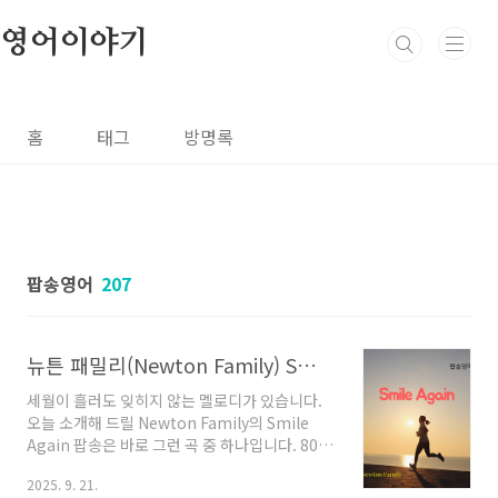
본문 바로가기
영어이야기
홈
태그
방명록
팝송영어
207
뉴튼 패밀리(Newton Family) Smile again 가사 해석, 추억의 팝송으로 영어 공부하기
세월이 흘러도 잊히지 않는 멜로디가 있습니다.
오늘 소개해 드릴 Newton Family의 Smile
Again 팝송은 바로 그런 곡 중 하나입니다. 80년
대를 풍미했던 아련한 감성과 애틋한 가사로 지
2025. 9. 21.
금도 많은 이들의 가슴속에 추억의 팝송으로 자