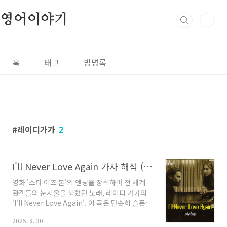
본문 바로가기
영어이야기
홈
태그
방명록
레이디가가
2
I'll Never Love Again 가사 해석 (A Star Is Born OST): 레이디 가가 명곡 속 절절한 영어 표현 5
영화 '스타 이즈 본'의 엔딩을 장식하며 전 세계
관객들의 눈시울을 붉혔던 노래, 레이디 가가의
'I'll Never Love Again'. 이 곡은 단순히 슬픈
멜로디의 발라드를 넘어, 한 사람을 향한 영원한
2025. 8. 30.
사랑과 상실의 아픔을 가장 절절하게 표현한 명