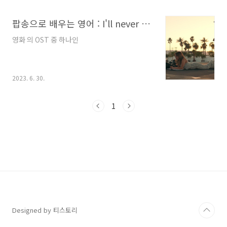
곡입니다. 오늘은 'I'll Never Love Again'의 가
사 한 구절 한 구절을 심도 있게 해석하고, 그 안
팝송으로 배우는 영어 : I'll never love again 레이디 가가
에 담긴 가슴을 울리는 영어 표현들을 함께 배워
보겠습니다.영화 '스타 이즈 본'의 마지막을 장식
영화 의 OST 중 하나인
하는 눈물의 명곡'I'll Never Love Again'을 제
대로 이해하기 위해서는 영화 '스타 이즈 본'의 맥
락을 아는 것이 중요합니다. 이 노래는 극 중 앨리
(레이디 가가)가 남편 잭슨(브래들리 쿠퍼)을 떠
2023. 6. 30.
나보낸 후, 그를 추모하는 공연에서 ..
1
Designed by 티스토리