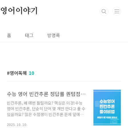
본문 바로가기
영어이야기
홈
태그
방명록
영어독해
10
수능 영어 빈칸추론 정답률 퀀텀점프 비법
빈칸추론, 왜 매번 틀릴까요? 핵심은 이것!수능
영어 빈칸추론, 단순히 단어 몇 개만 안다고 풀 수
있을까요? 많은 수험생이 빈칸추론 문제 앞에서
좌절합니다. 복잡한 문장 구조와 헷갈리는 보기
2025. 10. 10.
속에서 길을 잃기 때문입니다. 하지만 빈칸추론