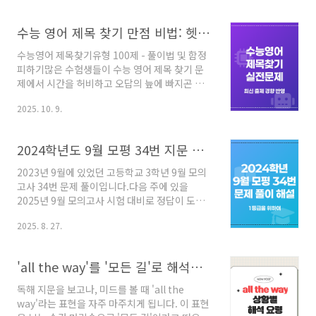
은 단순히 영어 실력을 넘어 글의 논리적 흐름과
핵심을 꿰뚫는 ‘독해력’을 측정하는 유형입니다.
수능 영어 제목 찾기 만점 비법: 헷갈리는 오답 피하고 정답만 고르는 3단계 전략
정확한 접근법과 체계적인 연습만 있다면 빈칸추
론 정복은 결코 꿈이 아닙니다.가장 중요한 기본
수능영어 제목찾기유형 100제 - 풀이법 및 함정
원칙: 글의 주제와 핵심어를 찾아라!빈칸의 위치
피하기많은 수험생들이 수능 영어 제목 찾기 문
와 상관없이 모든 빈칸추론 문제의 핵심은 글의
제에서 시간을 허비하고 오답의 늪에 빠지곤 합
주제(Main Idea)와 핵심어(Keyword)를 찾는
니다. 지문 전체를 이해한 것 같은데도 막상 선택
것입니다. 빈칸에 들어갈 말은 결국 주제를 다른
2025. 10. 9.
지를 보면 헷갈리기 일쑤죠. 이 유형은 글의 핵심
방식으로 표현하거나(Paraphrasing), 주제를
아이디어를 정확히 파악하고 이를 가장 잘 함축
뒷받침하는 핵심적인 내용일 수밖에..
하는 제목을 찾아내는 능력을 평가합니다. 하지
2024학년도 9월 모평 34번 지문 문제 풀이 해설 (고3)
만 몇 가지 기본적인 원칙만 알면, 더 이상 '감'으
로 풀지 않고 꾸준히 정답률을 높일 수 있습니다.
2023년 9월에 있었던 고등학교 3학년 9월 모의
정답률 뚝 떨어뜨리는 4가지 함정, 당신도 혹시?
고사 34번 문제 풀이입니다.다음 주에 있을
수능 영어 제목 찾기 문제에는 매력적인 오답들
2025년 9월 모의고사 시험 대비로 정답이 도출
이 곳곳에 숨어 있습니다. 출제자들이 자주 사용
되는 근거를 차근차근 확인해 보시기 바랍니다.
하는 함정을 미리 알고 피하는 것이 중요합니다.
2025. 8. 27.
문제 원문다음 빈칸에 들어갈 말로 가장 적절한
다음 4가지 유형에 주의하세요.1. 너무 지엽적인
것을 고르시오. [3점]Prior to photography,
내용에 현혹되지 마세요글의 특정 부분이나 예시
______________________________
'all the way'를 '모든 길'로 해석하는 분은 지금 바로 들어오세요
에..
While painters have always lifted
particular places out of their ‘dwelling’
독해 지문을 보고나, 미드를 볼 때 'all the
and transported them elsewhere,
way'라는 표현을 자주 마주치게 됩니다. 이 표현
paintings were time-consuming to