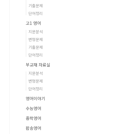
기출문제
단어정리
고1 영어
지문분석
변형문제
기출문제
단어정리
부교재 자료실
지문분석
변형문제
단어정리
영어이야기
수능영어
중학영어
팝송영어