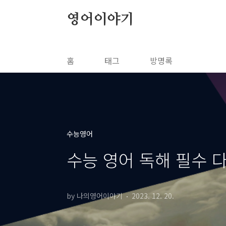
본문 바로가기
영어이야기
홈
태그
방명록
수능영어
수능 영어 독해 필수 다의
by 나의영어이야기
2023. 12. 20.