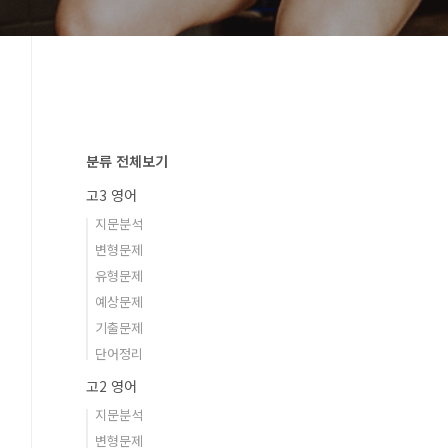
분류 전체보기
고3 영어
지문분석
변형문제
유형문제
예상문제
기출문제
단어정리
고2 영어
지문분석
변형문제