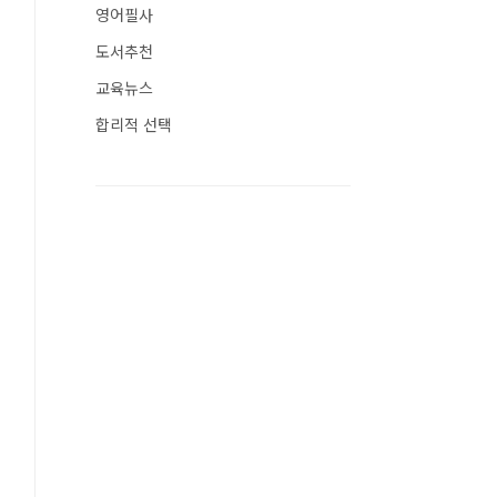
영어필사
도서추천
교육뉴스
합리적 선택