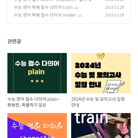
것'
수능 영어 독해 필수 다의어 train
2023.12.20
(0)
(1)
수능 영어 독해 필수 다의어 render
2023.12.18
(2)
관련글
수능 영어 필수 다의어 plain -
2024년 수능 및 모의고사 일정
평범한, 특별하지 않은
안내