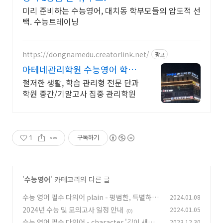
미리 준비하는 수능영어, 대치동 학부모들의 압도적 선
택. 수능트레이닝
https://dongnamedu.creatorlink.net/
광고
아테네관리학원 수능영어 학습
관리형 전문 단과 학원
철저한 생활, 학습 관리형 전문 단과
학원 중간/기말고사 집중 관리학원
1
구독하기
'
수능영어
' 카테고리의 다른 글
수능 영어 필수 다의어 plain - 평범한, 특별하지
2024.01.08
않은
2024년 수능 및 모의고사 일정 안내
2024.01.05
(0)
(0)
수능 영어 필수 다의어 - character '깊이 새겨진
2023.12.30