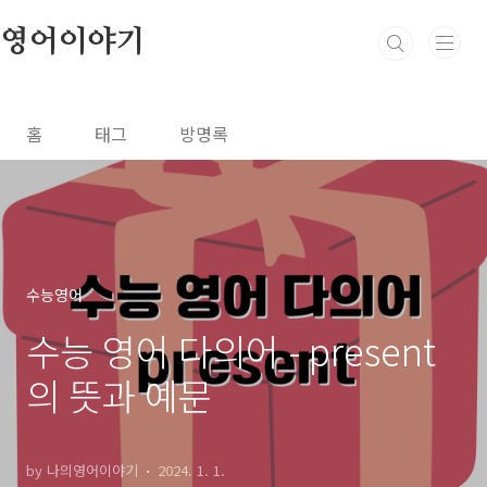
본문 바로가기
영어이야기
홈
태그
방명록
수능영어
수능 영어 다의어 - present
의 뜻과 예문
by 나의영어이야기
2024. 1. 1.