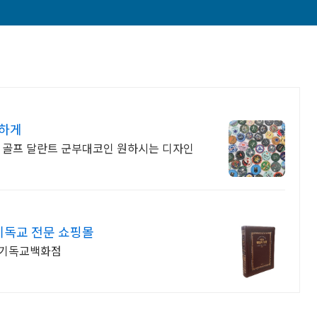
렴하게
교 골프 달란트 군부대코인 원하시는 디자인
기독교 전문 쇼핑몰
, 기독교백화점