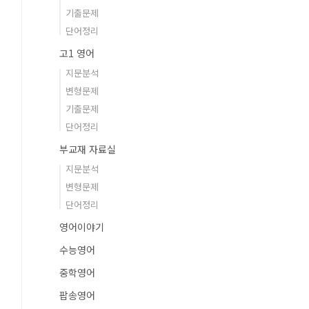
기출문제
단어정리
고1 영어
지문분석
변형문제
기출문제
단어정리
부교재 자료실
지문분석
변형문제
단어정리
영어이야기
수능영어
중학영어
팝송영어