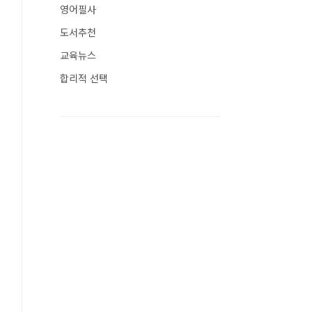
영어필사
도서추천
교육뉴스
합리적 선택