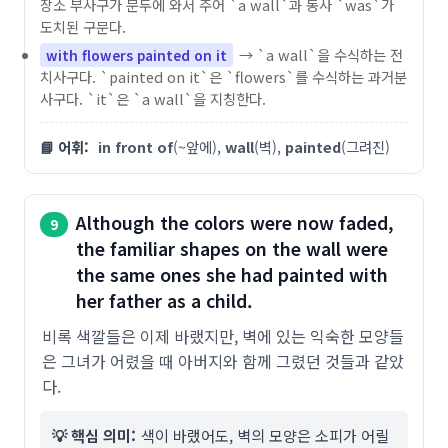
장소 부사구가 문두에 와서 주어 `a wall`과 동사 `was`가
도치된 구문다.
→ `a wall`을 수식하는 전
with flowers painted on it
치사구다. `painted on it`은 `flowers`를 수식하는 과거분
사구다. `it`은 `a wall`을 지칭한다.
📘 어휘:
in front of
(~앞에),
wall
(벽),
painted
(그려진)
Although the colors were now faded,
9
the familiar shapes on the wall were
the same ones she had painted with
her father as a child.
비록 색깔들은 이제 바랬지만, 벽에 있는 익숙한 모양들
은 그녀가 어렸을 때 아버지와 함께 그렸던 것들과 같았
다.
💡 핵심 의미:
색이 바랬어도, 벽의 모양은 소피가 어릴