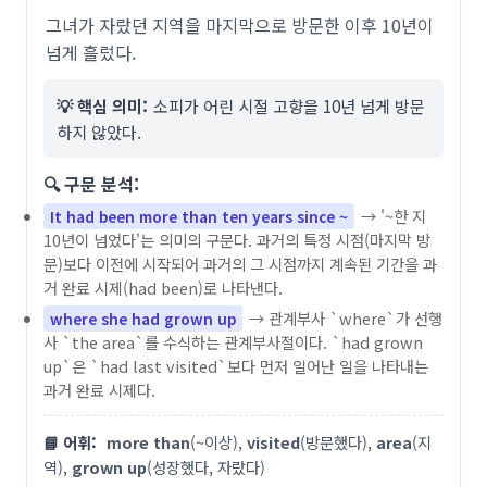
그녀가 자랐던 지역을 마지막으로 방문한 이후 10년이
넘게 흘렀다.
💡 핵심 의미:
소피가 어린 시절 고향을 10년 넘게 방문
하지 않았다.
🔍 구문 분석:
→ '~한 지
It had been more than ten years since ~
10년이 넘었다'는 의미의 구문다. 과거의 특정 시점(마지막 방
문)보다 이전에 시작되어 과거의 그 시점까지 계속된 기간을 과
거 완료 시제(had been)로 나타낸다.
→ 관계부사 `where`가 선행
where she had grown up
사 `the area`를 수식하는 관계부사절이다. `had grown
up`은 `had last visited`보다 먼저 일어난 일을 나타내는
과거 완료 시제다.
📘 어휘:
more than
(~이상),
visited
(방문했다),
area
(지
역),
grown up
(성장했다, 자랐다)