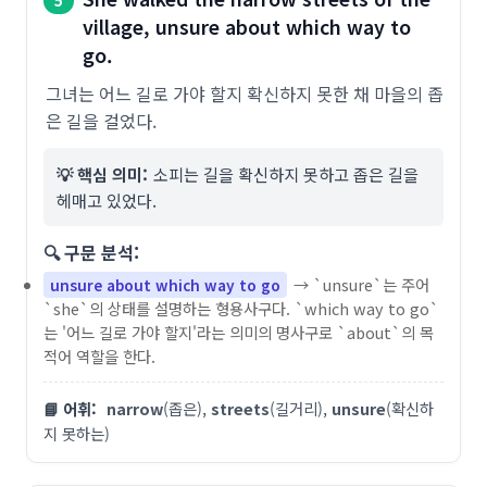
5
village, unsure about which way to
go.
그녀는 어느 길로 가야 할지 확신하지 못한 채 마을의 좁
은 길을 걸었다.
💡 핵심 의미:
소피는 길을 확신하지 못하고 좁은 길을
헤매고 있었다.
🔍 구문 분석:
→ `unsure`는 주어
unsure about which way to go
`she`의 상태를 설명하는 형용사구다. `which way to go`
는 '어느 길로 가야 할지'라는 의미의 명사구로 `about`의 목
적어 역할을 한다.
📘 어휘:
narrow
(좁은),
streets
(길거리),
unsure
(확신하
지 못하는)