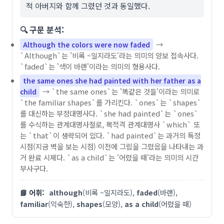
적 아버지와 함께 그렸던 것과 동일했다.
🔍 구문 분석:
→
Although the colors were now faded
`Although`는 '비록 ~일지라도'라는 의미의 양보 접속사다.
`faded`는 '색이 바랜'이라는 의미의 형용사다.
the same ones she had painted with her father as a
→ `the same ones`는 '똑같은 것들'이라는 의미로
child
`the familiar shapes`를 가리킨다. `ones`는 `shapes`
를 대신하는 부정대명사다. `she had painted`는 `ones`
를 수식하는 관계대명사절로, 목적격 관계대명사 `which` 또
는 `that`이 생략되어 있다. `had painted`는 과거의 특정
시점(지금 벽을 보는 시점) 이전에 그림을 그렸음을 나타내는 과
거 완료 시제다. `as a child`는 '어렸을 때'라는 의미의 시간
부사구다.
📘 어휘:
although
(비록 ~일지라도),
faded
(바랜),
familiar
(익숙한),
shapes
(모양),
as a child
(어렸을 때)