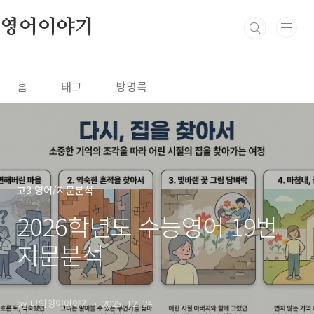
본문 바로가기
영어이야기
홈
태그
방명록
고3 영어/지문분석
2026학년도 수능영어 19번
지문분석
by 나의영어이야기
2025. 12. 24.