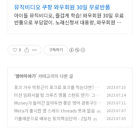
뮤직비디오 쿠팡 와우회원 30일 무료반품
아이들 뮤직비디오, 즐겁게 학습! 와우회원 30일 무료
반품으로 부담없이. 노래신청서 대용량, 와우회원 무제
한 무료배송으로 편리하게!
3
구독하기
'
영어이야기
' 카테고리의 다른 글
포크 가수 박창근이 포크로 포크를 먹는다면? -
2023.07.15
'포크'의 세 가지 다른 뜻 알아보기
미션 임파서블 탐 크루즈 명품 스턴트 연기- 그런
2023.07.14
(0)
데 Stunt가 무슨 뜻이야?
Money가 들어간 알아두면 좋은 영어 관용구(Idi
2023.07.11
(0)
oms) 7가지
Meta가 출시한 앱 스레드 threads 뜻과 발음
2023.07.07
(0)
(0)
기출예문으로 배우는 토익핵심단어 - 2일차
2023.07.05
(0)