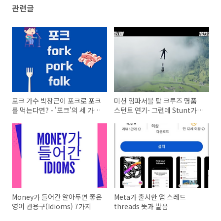
관련글
포크 가수 박창근이 포크로 포크
미션 임파서블 탐 크루즈 명품
를 먹는다면? - '포크'의 세 가지
스턴트 연기- 그런데 Stunt가
다른 뜻 알아보기
무슨 뜻이야?
Money가 들어간 알아두면 좋은
Meta가 출시한 앱 스레드
영어 관용구(Idioms) 7가지
threads 뜻과 발음