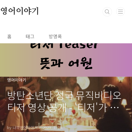
본문 바로가기
영어이야기
홈
태그
방명록
영어이야기
방탄소년단 정국 뮤직비디오
티저 영상 공개 - '티저'가 뭐
지?
by 나의영어이야기
2023. 7. 13.