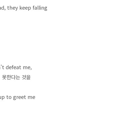
d, they keep falling
't defeat me,
지 못한다는 것을
 up to greet me