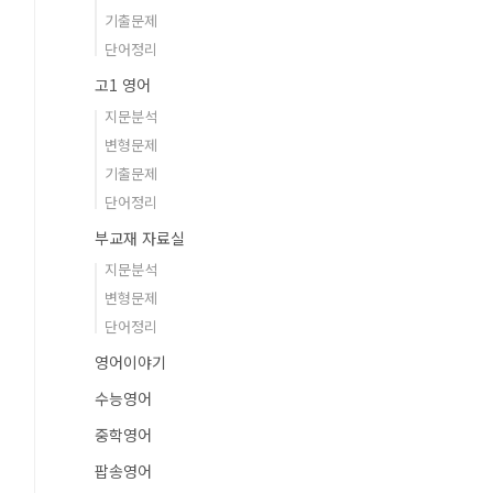
기출문제
단어정리
고1 영어
지문분석
변형문제
기출문제
단어정리
부교재 자료실
지문분석
변형문제
단어정리
영어이야기
수능영어
중학영어
팝송영어