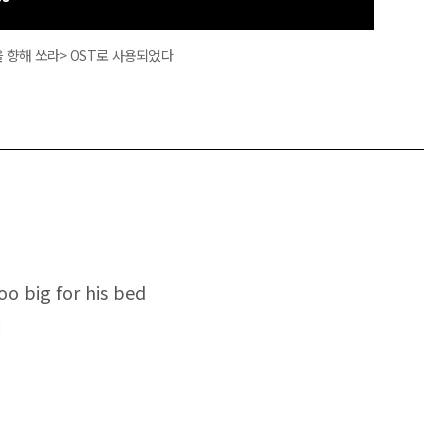
을 향해 쏘라> OST로 사용되었다
oo big for his bed
럼