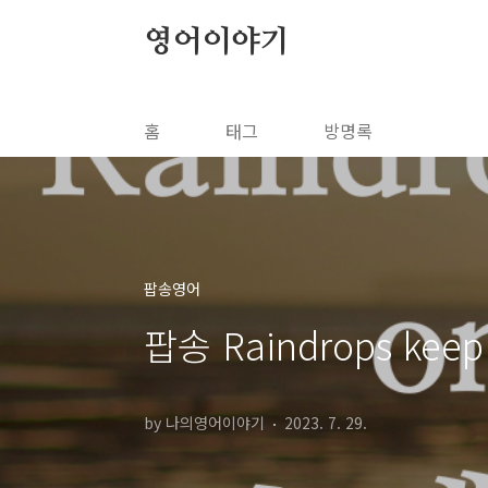
본문 바로가기
영어이야기
홈
태그
방명록
팝송영어
팝송 Raindrops ke
by 나의영어이야기
2023. 7. 29.