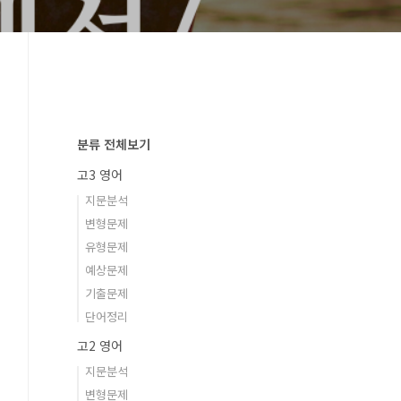
분류 전체보기
고3 영어
지문분석
변형문제
유형문제
예상문제
기출문제
단어정리
고2 영어
지문분석
변형문제