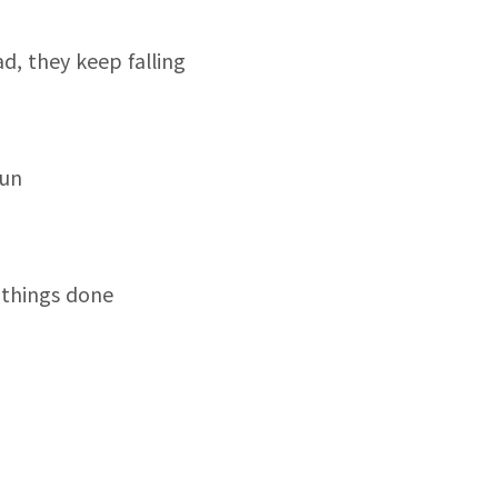
d, they keep falling
sun
t things done