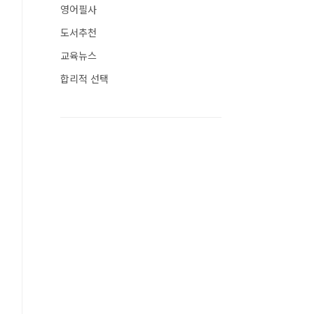
영어필사
도서추천
교육뉴스
합리적 선택