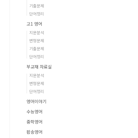
기출문제
단어정리
고1 영어
지문분석
변형문제
기출문제
단어정리
부교재 자료실
지문분석
변형문제
단어정리
영어이야기
수능영어
중학영어
팝송영어