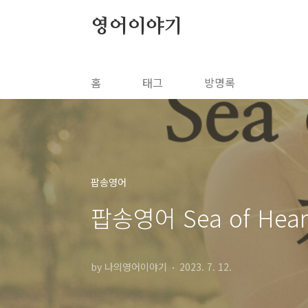
본문 바로가기
영어이야기
홈
태그
방명록
팝송영어
팝송영어 Sea of He
by 나의영어이야기
2023. 7. 12.