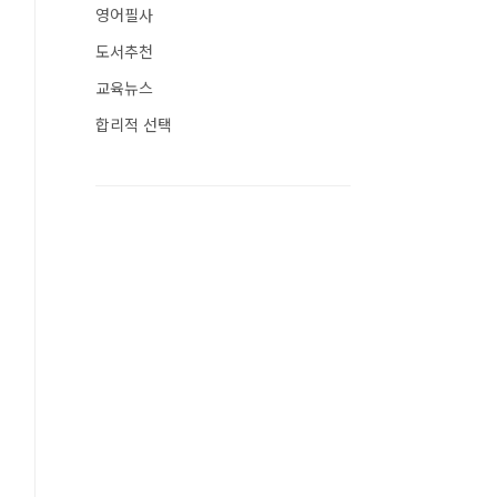
영어필사
도서추천
교육뉴스
합리적 선택