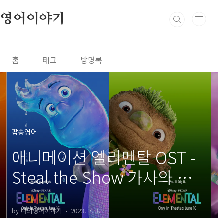
본문 바로가기
영어이야기
홈
태그
방명록
팝송영어
애니메이션 엘리멘탈 OST -
Steal the Show 가사와 해
석, 주요 영어표현 정리
by 나의영어이야기
2023. 7. 3.