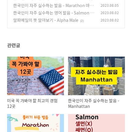
한국인이 자주 실수하는 발음 - Marathon 마라
2023.08.05
톤
한국인이 자주 실수하는 영어 발음 - Salmon 연
2023.08.02
(0)
어
알파메일의 뜻 알아보기 - Alpha Male
2023.08.02
(2)
(2)
관련글
미국 꼭 가봐야 할 최고의 경험
한국인이 자주 실수하는 발음 -
12곳
Manhattan