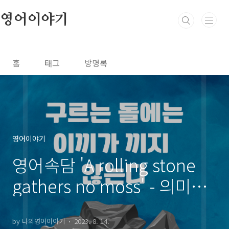
본문 바로가기
영어이야기
홈
태그
방명록
영어이야기
영어속담 'A rolling stone
gathers no moss' - 의미와
이중적 상징
by 나의영어이야기
2023. 8. 14.