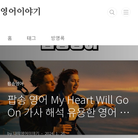
본문 바로가기
영어이야기
홈
태그
방명록
팝송영어
팝송 영어 My Heart Will Go
On 가사 해석 유용한 영어 표
현 - 영화 <타이타닉> OST
by 나의영어이야기
2024. 1. 26.