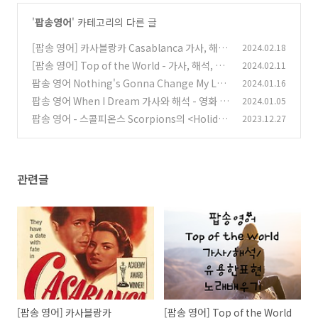
'
팝송영어
' 카테고리의 다른 글
[팝송 영어] 카사블랑카 Casablanca 가사, 해
2024.02.18
석, 유용한 영어 표현 배우기
[팝송 영어] Top of the World - 가사, 해석, 유
2024.02.11
(17)
용한 영어 표현, 노래 배우기
팝송 영어 Nothing's Gonna Change My Lov
2024.01.16
(0)
e for You 가사 해석 유용한 영어 표현
팝송 영어 When I Dream 가사와 해석 - 영화 <
2024.01.05
(0)
쉬리> OST
팝송 영어 - 스콜피온스 Scorpions의 <Holiday
2023.12.27
(0)
> 뮤비 가사 해석 유용한 영어 표현 배우기
(0)
관련글
[팝송 영어] 카사블랑카
[팝송 영어] Top of the World