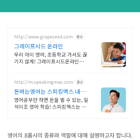
http://www.grapeseed.com
광고
그레이프시드 온라인
우리 아이 영어, 초등학교 가서도 끊
기지 않게! 그레이프시드온라인해
요! 집에서 손쉽게, 친구들과 같이
하는 수업으로 영어 자신감을 쑥쑥
길러보세요!
http://m.speakingmax.com
광고
돈버는영어는 스피킹맥스 내가
원할 때 번만큼 출금!
영어공부만 하면 돈을 벌 수 있는, 일
석이조 영어 학습! 스피킹맥스는 가
능해 하루 15분! 2,332명 원어민과
함께 돈 벌고 영어실력도 쌓아보세
요!
영어의 8품사의 종류와 역할에 대해 설명하고자 합니다.