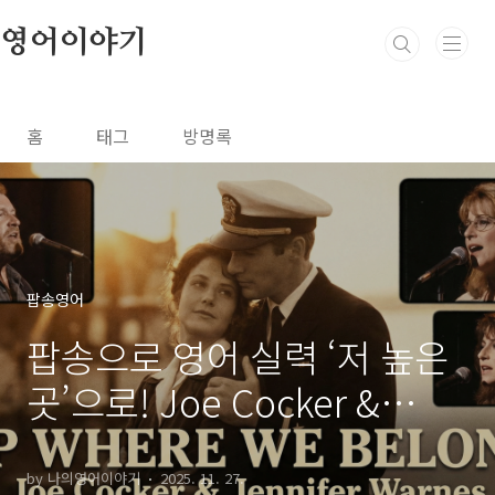
본문 바로가기
영어이야기
홈
태그
방명록
팝송영어
팝송으로 영어 실력 ‘저 높은
곳’으로! Joe Cocker &
Jennifer Warnes의 "Up
Where We Belong" 완전 정
by 나의영어이야기
2025. 11. 27.