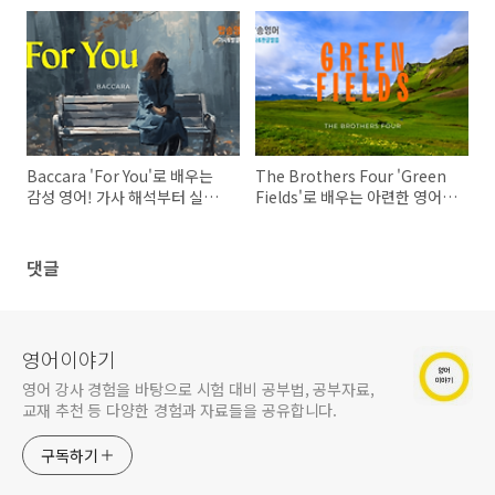
불태우기🔥
Celebrate My Love' 가사 완
벽 분석 - 밤새도록 영어 실력
UP!
Baccara 'For You'로 배우는
The Brothers Four 'Green
감성 영어! 가사 해석부터 실용
Fields'로 배우는 아련한 영어
표현까지
표현: 추억 속 영어를 깨우다!
댓글
영어이야기
영어 강사 경험을 바탕으로 시험 대비 공부법, 공부자료,
교재 추천 등 다양한 경험과 자료들을 공유합니다.
구독하기