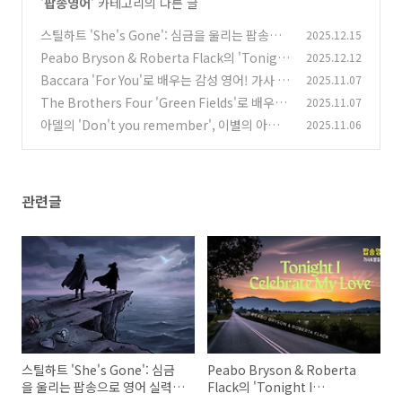
'
팝송영어
' 카테고리의 다른 글
스틸하트 'She's Gone': 심금을 울리는 팝송으
2025.12.15
로 영어 실력 불태우기🔥
Peabo Bryson & Roberta Flack의 'Tonigh
2025.12.12
(2)
t I Celebrate My Love' 가사 완벽 분석 - 밤새
Baccara 'For You'로 배우는 감성 영어! 가사 해
2025.11.07
도록 영어 실력 UP!
석부터 실용 표현까지
(1)
The Brothers Four 'Green Fields'로 배우는
2025.11.07
(0)
아련한 영어 표현: 추억 속 영어를 깨우다!
아델의 'Don't you remember', 이별의 아픔
2025.11.06
(0)
속 영어 실력 '기억'하기: 심층 가사 분석!
(0)
관련글
스틸하트 'She's Gone': 심금
Peabo Bryson & Roberta
을 울리는 팝송으로 영어 실력
Flack의 'Tonight I