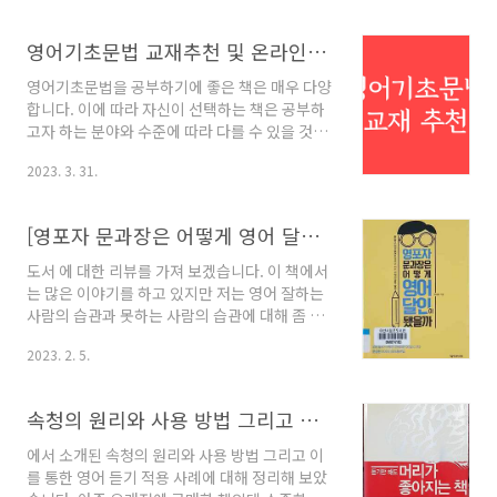
려 영어 단어에 대해 제대로 된 내용으로 가득 채
웠을 것 같은 기대를 갖고 해준 것 같아요. 기대에
영어기초문법 교재추천 및 온라인학습툴 소개
부응하듯이 7개의 카테리별로 영단어를 분류하
여 소개하고 있습니다. 성격과 가치관, 관계와 정
영어기초문법을 공부하기에 좋은 책은 매우 다양
신, 철학과 종교, 삶과 죽음, 예술, 인간의 몸, 자
합니다. 이에 따라 자신이 선택하는 책은 공부하
연과 우주 등등 소제목만 봐도 인문학 관련 어휘
고자 하는 분야와 수준에 따라 다를 수 있을 것입
들이 총망라되지 않았을까 하는 예상이 가능합니
니다. 그럼에도 대표적으로 추천할 수 있는 책들
다. 특히 그림과 함께 단어가 소개되어 있어서 직
2023. 3. 31.
을 아래와 같이 소개하고자 합니다. 영어기초문
관적으로 이해할 수 있어 좋았습니다. 다만, 나의
법 추천 교재 우선 영어 문법을 처음 시작하는 사
영어 실력이 아직 한참 모자라다는 것을 뼈저리..
람은 물론 너무 어려운 교재로 공부를 해서 영문
[영포자 문과장은 어떻게 영어 달인이 됐을까] 도서 리뷰 - 영어 잘하는 사람의 습관
법이 헷갈리는 분들을 위한 교재를 추천드립니
다. 공부는 때론 집짓기에 비유되곤 하는데 뭐든
도서 에 대한 리뷰를 가져 보겠습니다. 이 책에서
기초가 튼튼해야 할 것입니다. "English
는 많은 이야기를 하고 있지만 저는 영어 잘하는
Grammar in Use" by Raymond Murphy 본
사람의 습관과 못하는 사람의 습관에 대해 좀 더
교재는 영어 문법을 처음 배우는 학습자를 위한
집중해서 이야기해 보고자 합니다. 쉬운 영어책
대표적인 교재입니다. 문법의 기본 개념부터 차
2023. 2. 5.
을 읽는다 혹시 영어 교재를 어려운 것으로 선택
근차근 설명하며, 각각의 문법 항목에 대한 예시
하는 경향이 있지 않은가요? 조금 어렵게 쓴 책이
와 연습 문제를 제공하죠. 또한, 이 책은 초급..
공부할 것이 많을 것 같다는 생각에 이런 교재를
속청의 원리와 사용 방법 그리고 영어 듣기 적용 사례
집어드는 경향이 있습니다. 공부하겠다는 굳은
결심이 낳은 참사라고 할 수 있습니다. 미국 어린
에서 소개된 속청의 원리와 사용 방법 그리고 이
아이가 읽는 동화책이나 동요로 공부하는 것이
를 통한 영어 듣기 적용 사례에 대해 정리해 보았
전혀 나쁜 선택이 아닙니다. 오히려 가장 좋은 방