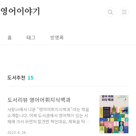
본문 바로가기
영어이야기
홈
태그
방명록
도서추천
15
도서리뷰 영어어휘지식백과
사람in에서 나온 "영어어휘지식백과"라는 책을
소개합니다. 어제 도서관에서 영어책이 있는 서
재에 가서 우연히 발견한 책인데요, 제목을 딱 보
는 순간 읽어보고 싶다는 느낌을 받았습니다. 화
2023. 6. 26.
려한 문구가 없이 조금 무미 건조한 제목이 오히