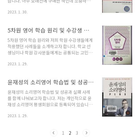
습니다. 아주 오래전에 구매한 책인데 소중하게
식이 될 수 있습니다. 예를 들어 영어 동요가 매우
보관하는 있습니다. 부록으로 들어 있던 CD도 그
쉬운 것 같지만 자막 없이 정확히 들을 수 있는 사
2023. 1. 30.
대로 보관 중에 있습니다. 속청의 원리 인간의 대
람은 결코 많지 않습니다. 동화책도 마찬가지입
뇌에는 언어를 처리하는 영역이 있습니다. 베르
니다. 책의 디자인인 유아스러울 뿐이지 그 안..
니케 중추를 비롯하여 여러 곳이 있는 데, 이곳을
5차원 영어 학습 원리 및 수강생 적용 사례
자극하면 두뇌 회전이 빨라진다고 알려져 있습니
다. 그럼 어떤 방식으로 자극을 주면 좋을까요?
5차원 영어 학습 원리와 저희 학원 수강생들에게
바로 빠르게 듣는다는 의미를 가진 '속청'을 통해
적용했던 사례들을 소개하고자 합니다. 학교 선
가능합니다. 빠른 속도로 정보가 뇌로 유입되면
생님이나 학원 강사분들에게는 공통되는 고민이
베로니케 중추는 매우 민감한 상태로 전환됩니
하나 있습니다. 바로 성적이 하위권에 있는 아이
다. 그리고 베로니케로 들어온 정보는 뇌의 다른
2023. 1. 29.
들을 어떻게 하면 상위권으로 끌어올릴 수 있는
부분으로 보내어지는데, 이 과정에서 자연스럽게
지 그 방법을 찾는 일입니다. 이 자리를 통해 저의
뇌세포의 연쇄반응이 일어나는 것입니다. 한마디
경험을 함께 나눠보고자 합니다. 학습 원리 사고
윤재성의 소리영어 학습법 및 성공 및 실패 사례
로 뇌 ..
구조 변환 학습법 이 책에서 말하는 두 개의 핵심
원리 중 하나가 사고 구조 변환 학습법입니다. 영
윤재성의 소리영어 학습법 및 성공과 실패 사례
어는 '주어+서술어+육하원칙'의 어순으로 이루
를 함께 나눠보고자 합니다. 저는 개인적으로 윤
어져 있습니다. 반면에 우리말은 '주어+육하원칙
재성 소리영어 평생회원으로 등록되어 있습니다.
+서술어'의 어순으로 되어 있습니다. 바로 '서술
거의 초창기 멤버 중 한 명이었습니다. 한 때는 가
어'와 '육하원칙'의 순서가 서로 다릅니다. 어떻
2023. 1. 29.
맹점으로 등록하여 초등학생을 대상으로 학원도
게 보면 매우 단순한 원리로 보이지만, 학생들의
운영하기도 했었습니다. 그럼 시작해 보겠습니
입장에서는 어순이 다른 언어를 습득하기란 그리
다. 학습법 이 학습법은 '소리'를 가장 우선으로
1
2
3
만만..
생각합니다. 즉, 소리 자체를 있는 그대로 선명하