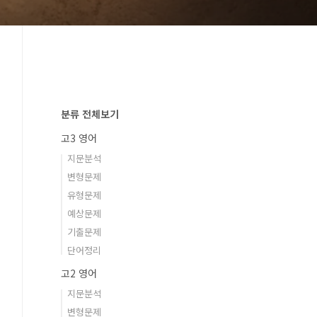
분류 전체보기
고3 영어
지문분석
변형문제
유형문제
예상문제
기출문제
단어정리
고2 영어
지문분석
변형문제