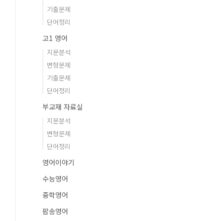
기출문제
단어정리
고1 영어
지문분석
변형문제
기출문제
단어정리
부교재 자료실
지문분석
변형문제
단어정리
영어이야기
수능영어
중학영어
팝송영어