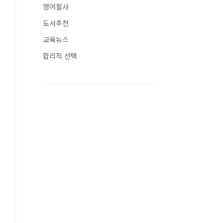
영어필사
도서추천
교육뉴스
합리적 선택