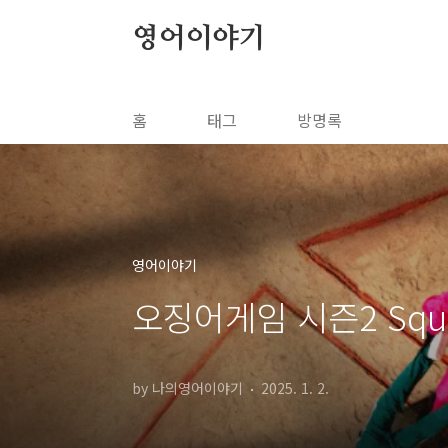
본문 바로가기
영어이야기
홈
태그
방명록
영어이야기
오징어게임 시즌2 Squi
by 나의영어이야기
2025. 1. 2.