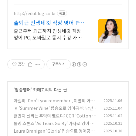
인강으로 언제 어디서든 공부하세
요! 일타강사직강!
http://edublog.co.kr
광고
출퇴근 인생네컷 직장 영어 PC/
스마트폰 동영상강의
출근부터 퇴근까지 인생네컷 직장
영어 PC, 모바일로 동시 수강 가능
인강으로 언제 어디서든 공부하세
요! 일타강사직강!
공감
구독하기
'
팝송영어
' 카테고리의 다른 글
아델의 'Don't you remember', 이별의 아픔
2025.11.06
속 영어 실력 '기억'하기: 심층 가사 분석!
🍷 'Summer Wine' 팝송으로 영어공부: 낭만과
2025.11.04
(0)
미스터리 속 달콤 쌉쌀한 영어 표현 파헤치기!
흙먼지 날리는 추억의 멜로디: CCR 'Cotton Fie
2025.11.02
(1)
lds'로 미국 남부 영어 완전 정복!
롤링 스톤즈 'As Tears Go By' 가사로 영어 공
2025.10.31
(0)
부, 세월의 흐름 속 영어를 배우다
Laura Branigan 'Gloria' 팝송으로 영어공부:
2025.10.30
(1)