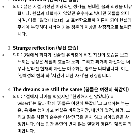
의미: 젊은 시절 가졌던 이상적인 생각들, 원대한 꿈과 희망을 비유
합니다. 현실과 타협하지 않았던 순수하고 빛나던 꿈들을 의미
하며, 이를 "잃었다(lost)"고 표현함으로써 어른이 되어 현실의
무게에 부딪히며 사라져 가는 청춘의 이상을 상징적으로 보여줍
니다.
Strange reflection (낯선 모습)
의미: 3절에서 화자가 선술집 유리창에 비친 자신의 모습을 보고
느끼는 감정은 세월의 흐름과 노화, 그리고 과거의 자신과는 너
무나 달라진 현재의 자신을 마주하는 충격을 나타냅니다. 이는
'정체성의 변화'와 '시간에 대한 자각'을 상징합니다.
The dreams are still the same (꿈들은 여전히 똑같아)
의미: 4절에서 나이를 먹었지만 "현명해지진 않았다(no
wiser)"는 말과 함께 '꿈들은 여전히 똑같다'고 고백하는 부분
은, 육체는 늙어가고 현실은 바뀌었지만, 내면의 열정, 희망, 그
리고 젊은 시절의 순수한 이상만큼은 변치 않고 남아있음을 상
징합니다. 이는 인간 본연의 변치 않는 열망과 영혼의 젊음을 의
미합니다.