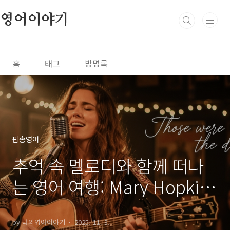
본문 바로가기
영어이야기
홈
태그
방명록
팝송영어
추억 속 멜로디와 함께 떠나
는 영어 여행: Mary Hopkin
의 "Those were the days"
가사 완전 정복!
by 나의영어이야기
2025. 11. 3.