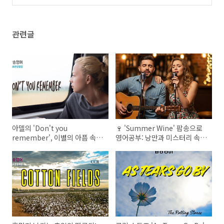
방황하는 영혼, 가사 속 숨은 메시지 찾기!
(0)
관련글
아델의 'Don't you
🍷 'Summer Wine' 팝송으로
remember', 이별의 아픔 속
영어공부: 낭만과 미스터리 속
영어 실력 '기억'하기: 심층 가사
달콤 쌉쌀한 영어 표현 파헤치
분석!
기!