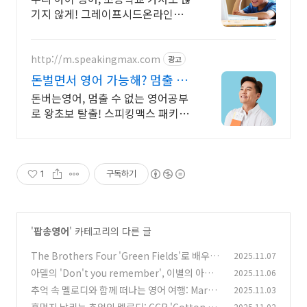
기지 않게! 그레이프시드온라인해
요! 집에서 손쉽게, 친구들과 같이
하는 수업으로 영어 자신감을 쑥쑥
길러보세요!
http://m.speakingmax.com
광고
돈벌면서 영어 가능해? 멈출 수
없는 영어회화
돈버는영어, 멈출 수 없는 영어공부
로 왕초보 탈출! 스피킹맥스 패키지
알아보기 하루 15분! 2,332명 원어
민과 함께 돈 벌고 영어실력도 쌓아
보세요!
1
구독하기
'
팝송영어
' 카테고리의 다른 글
The Brothers Four 'Green Fields'로 배우는
2025.11.07
아련한 영어 표현: 추억 속 영어를 깨우다!
아델의 'Don't you remember', 이별의 아픔
2025.11.06
(0)
속 영어 실력 '기억'하기: 심층 가사 분석!
추억 속 멜로디와 함께 떠나는 영어 여행: Mary H
2025.11.03
(0)
opkin의 "Those were the days" 가사 완전
2025.11.02