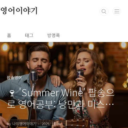
본문 바로가기
영어이야기
홈
태그
방명록
팝송영어
🍷 'Summer Wine' 팝송으
로 영어공부: 낭만과 미스터
리 속 달콤 쌉쌀한 영어 표현
파헤치기!
by 나의영어이야기
2025. 11. 4.