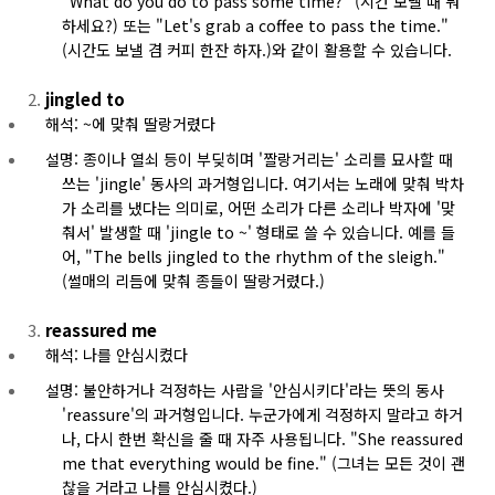
"What do you do to pass some time?" (시간 보낼 때 뭐
하세요?) 또는 "Let's grab a coffee to pass the time."
(시간도 보낼 겸 커피 한잔 하자.)와 같이 활용할 수 있습니다.
jingled to
해석: ~에 맞춰 딸랑거렸다
설명: 종이나 열쇠 등이 부딪히며 '짤랑거리는' 소리를 묘사할 때
쓰는 'jingle' 동사의 과거형입니다. 여기서는 노래에 맞춰 박차
가 소리를 냈다는 의미로, 어떤 소리가 다른 소리나 박자에 '맞
춰서' 발생할 때 'jingle to ~' 형태로 쓸 수 있습니다. 예를 들
어, "The bells jingled to the rhythm of the sleigh."
(썰매의 리듬에 맞춰 종들이 딸랑거렸다.)
reassured me
해석: 나를 안심시켰다
설명: 불안하거나 걱정하는 사람을 '안심시키다'라는 뜻의 동사
'reassure'의 과거형입니다. 누군가에게 걱정하지 말라고 하거
나, 다시 한번 확신을 줄 때 자주 사용됩니다. "She reassured
me that everything would be fine." (그녀는 모든 것이 괜
찮을 거라고 나를 안심시켰다.)