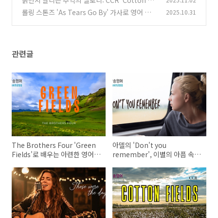
흙먼지 날리는 추억의 멜로디: CCR 'Cotton Fie
정복!
lds'로 미국 남부 영어 완전 정복!
(1)
롤링 스톤즈 'As Tears Go By' 가사로 영어 공
2025.10.31
(0)
부, 세월의 흐름 속 영어를 배우다
(1)
관련글
The Brothers Four 'Green
아델의 'Don't you
Fields'로 배우는 아련한 영어
remember', 이별의 아픔 속
표현: 추억 속 영어를 깨우다!
영어 실력 '기억'하기: 심층 가사
분석!