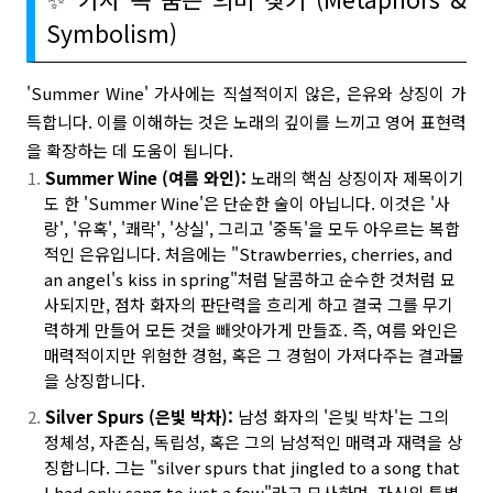
Symbolism)
'Summer Wine' 가사에는 직설적이지 않은, 은유와 상징이 가
득합니다. 이를 이해하는 것은 노래의 깊이를 느끼고 영어 표현력
을 확장하는 데 도움이 됩니다.
Summer Wine (여름 와인):
노래의 핵심 상징이자 제목이기
도 한 'Summer Wine'은 단순한 술이 아닙니다. 이것은 '사
랑', '유혹', '쾌락', '상실', 그리고 '중독'을 모두 아우르는 복합
적인 은유입니다. 처음에는 "Strawberries, cherries, and
an angel's kiss in spring"처럼 달콤하고 순수한 것처럼 묘
사되지만, 점차 화자의 판단력을 흐리게 하고 결국 그를 무기
력하게 만들어 모든 것을 빼앗아가게 만들죠. 즉, 여름 와인은
매력적이지만 위험한 경험, 혹은 그 경험이 가져다주는 결과물
을 상징합니다.
Silver Spurs (은빛 박차):
남성 화자의 '은빛 박차'는 그의
정체성, 자존심, 독립성, 혹은 그의 남성적인 매력과 재력을 상
징합니다. 그는 "silver spurs that jingled to a song that
I had only sang to just a few"라고 묘사하며, 자신의 특별