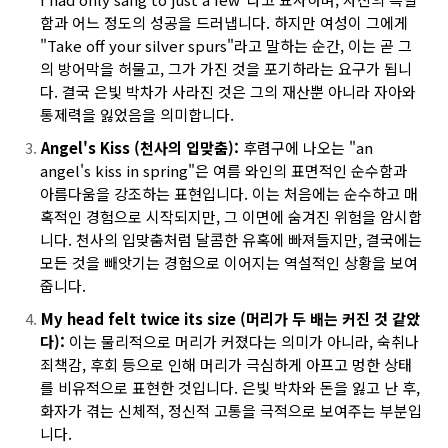
함과 어느 정도의 성공을 드러냅니다. 하지만 여성이 그에게
"Take off your silver spurs"라고 말하는 순간, 이는 곧 그
의 방어막을 허물고, 그가 가진 것을 포기하라는 요구가 됩니
다. 결국 은빛 박차가 사라진 것은 그의 재산뿐 아니라 자아와
통제력을 잃었음을 의미합니다.
Angel's Kiss (천사의 입맞춤):
후렴구에 나오는 "an
angel's kiss in spring"은 여름 와인의 표면적인 순수함과
아름다움을 강조하는 표현입니다. 이는 처음에는 순수하고 매
혹적인 경험으로 시작되지만, 그 이면에 숨겨진 위험을 암시합
니다. 천사의 입맞춤처럼 달콤한 유혹에 빠져들지만, 결국에는
모든 것을 빼앗기는 경험으로 이어지는 역설적인 상황을 보여
줍니다.
My head felt twice its size (머리가 두 배는 커진 것 같았
다):
이는 물리적으로 머리가 커졌다는 의미가 아니라, 숙취나
죄책감, 후회 등으로 인해 머리가 극심하게 아프고 멍한 상태
를 비유적으로 표현한 것입니다. 은빛 박차와 돈을 잃고 난 후,
화자가 겪는 신체적, 정신적 고통을 극적으로 보여주는 부분입
니다.