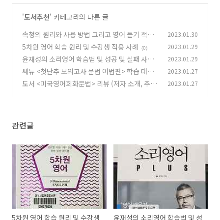
'
도서추천
' 카테고리의 다른 글
속청의 원리와 사용 방법 그리고 영어 듣기 적용
2023.01.30
사례
5차원 영어 학습 원리 및 수강생 적용 사례
2023.01.29
(0)
(0)
윤재성의 소리영어 학습법 및 성공 및 실패 사례
2023.01.29
쎄듀 <첫단추 모의고사 문법 어법편> 학습 대상
2023.01.27
(0)
및 주요 특징과 공부방법
도서 <미국영어회화문법> 리뷰 (저자 소개, 추천
2023.01.27
(1)
대상, 느낀 점)
(0)
관련글
5차원 영어 학습 원리 및 수강생
윤재성의 소리영어 학습법 및 성