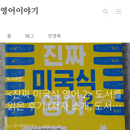
본문 바로가기
영어이야기
홈
태그
방명록
도서추천
<진짜 미국식 영어 2> 도서를
읽은 후기 (저자 소개, 도서
특징, 활용법)
by 나의영어이야기
2023. 1. 27.