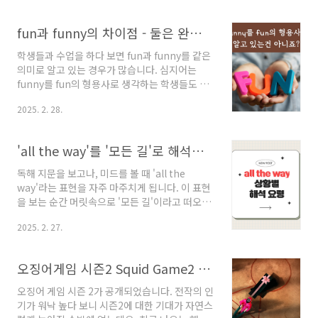
와 올바른 용법을 상세히 알아보겠습니
다.Appointment의 의미와 용
fun과 funny의 차이점 - 둘은 완전 다른 뜻입니다
법'Appointment'는 특정 시간과 장소에 만나
기로 정해진 약속을 의미합니다. 주로 공식적인
학생들과 수업을 하다 보면 fun과 funny를 같은
만남이나 전문적인 서비스를 받기 위한 시간 약
의미로 알고 있는 경우가 많습니다. 심지어는
속에 사용됩니다.주요 특징- 구체적인 시간과 장
funny를 fun의 형용사로 생각하는 학생들도 있
소가 정해진 만남- 주로 전문적, 공식적 맥락에서
죠. 충분히 그럴 수 있습니다. 왜냐하면 sun의 형
사용- 양측의 동의가 필요한 약속사용 예시1. "I
2025. 2. 28.
용사가 sunny다 보니 funny도 fun의 형용사일
have a doctor's appointment at 3 PM
거라는 합리적 추측을 한 결과이기 때문입니다.
tomorrow." (내일 오후 ..
이 정도까지 추측할 수 있는 학생이라면 열심히
'all the way'를 '모든 길'로 해석하는 분은 지금 바로 들어오세요
공부한 것을 칭찬해 줍니다. 하지만 funny는 fun
의 형용사가 아니라는 것을 꼭 알려주죠. 자, 어떻
독해 지문을 보고나, 미드를 볼 때 'all the
게 다른지 구체적인 예문과 함께 알아보도록 하
way'라는 표현을 자주 마주치게 됩니다. 이 표현
겠습니다.Fun (명사/형용사)'Fun'은 주로 즐거
을 보는 순간 머릿속으로 '모든 길'이라고 떠오를
움, 재미있는 활동이나 경험을 의미합니다. 명사
수 있습니다. 하지만 결론부터 말하면 망한 해석
로도 사용되고 형용사로도 사용됩니다. funny가
2025. 2. 27.
입니다. 단순해 보이지만 문맥에 따라 여러 의미
형용사로만 사용되는 것과 차이가 있죠. We had
로 사용되는 all the way, 오늘 확실하게 이해하
fun at th..
고 넘어가시길 바랍니다.'all the way'는 기본적
오징어게임 시즌2 Squid Game2 해외 반응
으로 '전체 거리', '끝까지', '완전히'라는 의미를
가집니다. 그러나 이것만으로는 이 표현의 다양
오징어 게임 시즌 2가 공개되었습니다. 전작의 인
한 뉘앙스를 이해하기 어렵죠. 그래서 문맥에 따
기가 워낙 높다 보니 시즌2에 대한 기대가 자연스
라 뉘앙스를 아는 것이 필요합니다. 하나씩 살펴