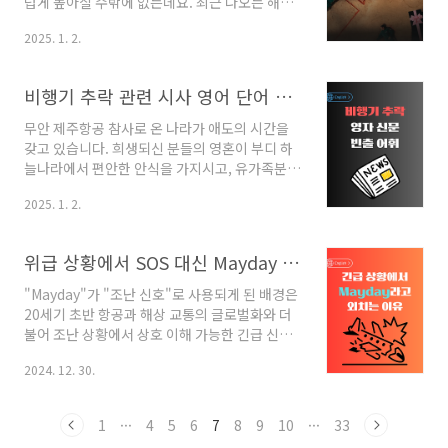
럽게 높아질 수밖에 없는데요. 최근 나오는 해외
보겠습니다.1. 물리적 거리나 장소를 나타낼 때
비평가들의 반응을 보니 생각만큼 긍정적인 평가
이 경우 '전체 거리', '끝까지'라는 의미로 사용됩
2025. 1. 2.
가 높지 않은 듯합니다. 그럼에도 보고 싶은 마음
니다. We drove all the way from Seoul ..
은 변하지 않죠. 본 포스팅에서는 주요 매체별로
오징어게임 시즌2에 대한 반응을 긍정적인 측면
비행기 추락 관련 시사 영어 단어 정리
과 부정적인 측면으로 나눠서 어떻게 설명하고
있는지 확인해 보도록 하겠습니다.긍정적인 반응
무안 제주항공 참사로 온 나라가 애도의 시간을
더 타임스(The Times)시즌 2를 "복수와 구원
갖고 있습니다. 희생되신 분들의 영혼이 부디 하
의 층위 있고 미묘하며 복잡한 이야기"라고 평가
늘나라에서 편안한 안식을 가지시고, 유가족분들
하며 4/5점을 부여했습니다."This is a story
에게도 삶의 희망을 빠른 시일 안에 되찾을 수 있
of revenge and redemption: more
2025. 1. 2.
기를 기원합니다. 오늘은 이런 비행기 추락과 관
layered, more nuanced and more
련된 영어 신문에 자주 나오는 용어를 정리해 보
complex than..
았습니다. 실제 예문과 함께 익혀보시면 좋겠습
위급 상황에서 SOS 대신 Mayday (메이데이)를 사용하는 이유
니다.비행기 추락 관련 빈출 어휘 정리Crash: 추
락, 충돌The plane crashed into a
"Mayday"가 "조난 신호"로 사용되게 된 배경은
mountainside due to poor visibility.그 비
20세기 초반 항공과 해상 교통의 글로벌화와 더
행기는 나쁜 가시성 때문에 산비탈에 추락했
불어 조난 상황에서 상호 이해 가능한 긴급 신호
다. Wreckage: 잔해, 파편Search teams
의 필요성이 대두되면서 시작되었습니다. 이 용
recovered the wreckage of the aircraft in
2024. 12. 30.
어의 기원과 채택 과정은 다음과 같이 설명할 수
the ocean.수색팀이 바다에서 항공..
있습니다.1. 배경: 국제적인 조난 신호 도입 필요
성20세기 초, 항공과 해상 교통이 급격히 발달하
1
···
4
5
6
7
8
9
10
···
33
면서 사람들은 긴급 상황에서 사용할 통일된 조