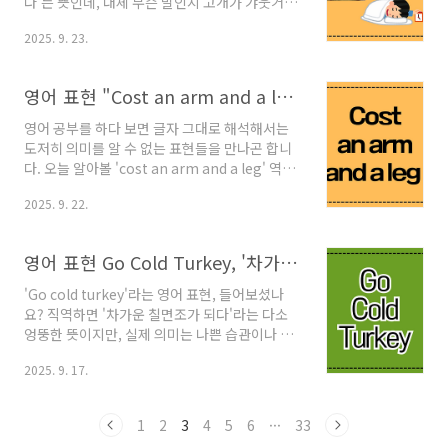
다'는 뜻인데, 대체 무슨 말인지 고개가 갸웃거려
the beans는 '비밀을 누설하다' 또는 '정보를 털
지실 겁니다. 저도 처음엔 누군가 이 표현을 썼을
어놓다'라는 의미를 가진 매우 흔한 영어 이디엄
2025. 9. 23.
때 '왜 화가 나서 자루를 때린다는 거지?' 하고 진
(idiom)입니다. 보통은 의도치 않게 실수로 비밀
심으로 걱정했던 웃지 못할 기억이 있답니다. 하
을 말..
지만 걱정 마세요. 이건 화가 났다는 뜻이 전혀 아
영어 표현 "Cost an arm and a leg": 뜻, 유래, 예문 완벽 정리
니니까요!'Hit the Sack', 오해하지 마세요! 진
짜 의미는?'Hit the sack'은 바로 "나 이제 자러
영어 공부를 하다 보면 글자 그대로 해석해서는
갈게!"라는 의미의 아주 흔한 구어체 표현입니
도저히 의미를 알 수 없는 표현들을 만나곤 합니
다. 하루 일과에 지쳐 침대에 뛰어들고 싶은 그 마
다. 오늘 알아볼 'cost an arm and a leg' 역시
음, 그 느낌을 정말 찰떡같이 표현하죠. 'go to
대표적인 예시 중 하나인데요. '팔과 다리 비용이
bed'보다 훨씬 생생하고 정감 있는 느낌을 줄 수
2025. 9. 22.
들다'라는 직역만으로는 실제 의미를 유추하기
있어 원어민들이 일상에서 즐겨 사용한답니다..
어렵습니다. 이 글에서는 원어민들이 일상에서
자주 사용하는 이 재미있는 관용구의 정확한 뜻
영어 표현 Go Cold Turkey, '차가운 칠면조'가 어쩌다 '단번에 끊다'는 뜻이 됐을까?
과 유래, 그리고 실생활에서 바로 사용할 수 있는
다양한 예문까지 완벽하게 알려드립니다."Cost
'Go cold turkey'라는 영어 표현, 들어보셨나
an arm and a leg"의 정확한 의미결론부터 말
요? 직역하면 '차가운 칠면조가 되다'라는 다소
하자면, 'cost an arm and a leg'는 "매우 비싸
엉뚱한 뜻이지만, 실제 의미는 나쁜 습관이나 중
다", "엄청난 돈이 들다"라는 의미를 가진 관용
독성 있는 것을 '단번에 딱 끊다'는 강력한 의지를
표현입니다. 마치 우리의 신체 일부인 팔과 다리
2025. 9. 17.
나타내는 표현입니다. 새해 금연, 금주를 다짐하
를 내주어야 할 만큼 큰 비용이 든다는 것을 과장
거나, 불필요한 스마트폰 사용을 줄이기로 결심
하여 ..
했을 때 원어민들이 아주 유용하게 사용하는 표
1
2
3
4
5
6
···
33
현이죠. 이 글에서는 'go cold turkey'의 정확한