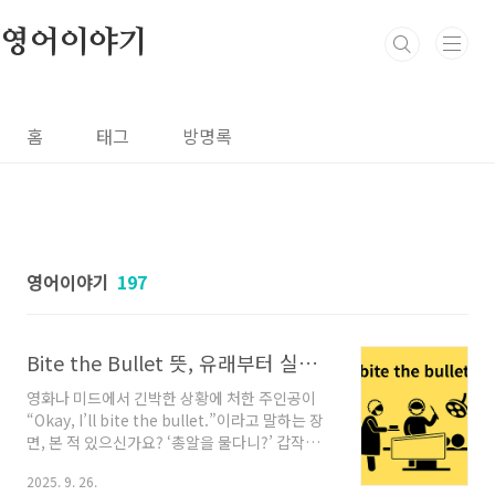
본문 바로가기
영어이야기
홈
태그
방명록
영어이야기
197
Bite the Bullet 뜻, 유래부터 실전 예문까지 완벽 정복
영화나 미드에서 긴박한 상황에 처한 주인공이
“Okay, I’ll bite the bullet.”이라고 말하는 장
면, 본 적 있으신가요? ‘총알을 물다니?’ 갑작스
러운 대사에 고개를 갸웃했던 경험이 있다면 오
2025. 9. 26.
늘 포스팅을 주목해 주세요. 영어 표현 bite the