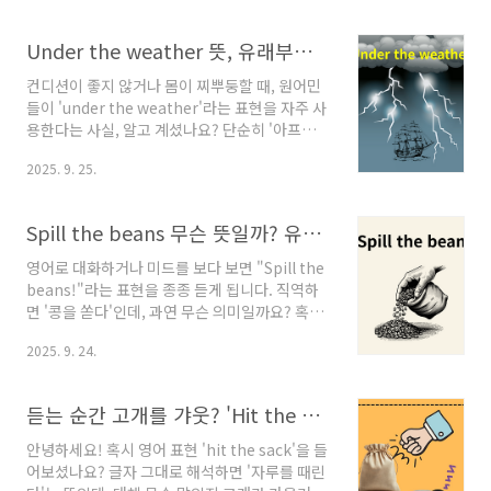
bullet은 원어민들이 일상에서 정말 자주 사용하
는 핵심 이디엄 중 하나입니다. 이 글에서는 bite
Under the weather 뜻, 유래부터 활용까지 | 컨디션 안 좋을 때 영어 표현 총정리
the bullet의 정확한 뜻과 흥미로운 유래, 그리
고 어떤 상황에서 어떻게 사용해야 하는지 실전
컨디션이 좋지 않거나 몸이 찌뿌둥할 때, 원어민
예문까지 완벽하게 알려드립니다.'Bite the
들이 'under the weather'라는 표현을 자주 사
Bullet'의 정확한 뜻과 뉘앙스영영 사전에 따르
용한다는 사실, 알고 계셨나요? 단순히 '아프다(I
면 bite the bullet은 'to force yourself to
am sick)'는 의미를 넘어, 약간 몸이 좋지 않은
do something unpleasant or difficult, or ..
2025. 9. 25.
뉘앙스를 세련되고 자연스럽게 전달하고 싶을 때
이 표현은 당신의 영어 회화를 한 단계 업그레이
드시켜 줄 마법 같은 문구입니다. 2025년 최신
Spill the beans 무슨 뜻일까? 유래와 실생활 예문 5가지 완벽 정리
정보와 함께 'under the weather'의 정확한 뜻
과 흥미로운 유래, 그리고 실생활 활용법까지 완
영어로 대화하거나 미드를 보다 보면 "Spill the
벽하게 마스터하고 자연스러운 영어 회화를 구사
beans!"라는 표현을 종종 듣게 됩니다. 직역하
해 보세요.'Under the weather'의 정확한 뜻과
면 '콩을 쏟다'인데, 과연 무슨 의미일까요? 혹시
뉘앙스'Under the weather'는 '몸이 좀 안 좋
비밀스러운 이야기를 빨리 말해달라고 재촉하는
다', '컨디션이 별로다', '몸이 찌뿌둥하다'라는 의
2025. 9. 24.
상황에서 들어보셨나요? 오늘은 많은 분들이 궁
미로, 심각한 질병보다는 가벼운 ..
금해하는 영어 표현 spill the beans의 정확한
뜻과 흥미로운 유래, 그리고 일상생활에서 바로
듣는 순간 고개를 갸웃? 'Hit the Sack'의 진짜 의미와 재미있는 유래!
사용할 수 있는 다양한 예문까지 완벽하게 정리
해 드리겠습니다. 이 글을 끝까지 읽으시면 더 이
안녕하세요! 혹시 영어 표현 'hit the sack'을 들
상 이 표현이 낯설게 들리지 않을 겁니다.1.
어보셨나요? 글자 그대로 해석하면 '자루를 때린
"Spill the beans"의 정확한 뜻과 뉘앙스Spill